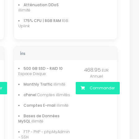
Atténuation DDoS
illimité
175% CPU | 8GB RAM
1GB
Uplink
Íris
500 GB SSD - RAID 10
468.95
EUR
Espace Disque
Annuel
Monthly Traffic
illimité
r
Commander
cPanel
Comptes illimités
Comptes E-mail
illimité
Bases de Données
MySQL
illimité
FTP ~ PHP ~ phpMyAdmin
~ SSH