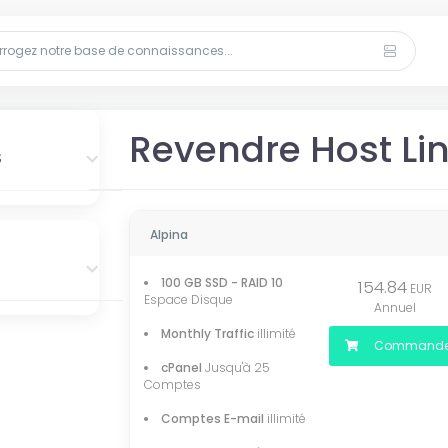
Revendre Host Lin
s
Alpina
100 GB SSD - RAID 10
154.84
EUR
Espace Disque
Annuel
Monthly Traffic
illimité
Commande
cPanel
Jusqu'à 25
Comptes
Comptes E-mail
illimité