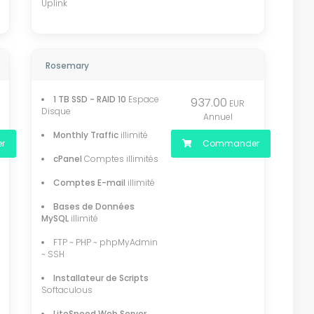
Uplink
Rosemary
1 TB SSD - RAID 10
Espace
937.00
EUR
Disque
Annuel
Monthly Traffic
illimité
r
Commander
cPanel
Comptes illimités
Comptes E-mail
illimité
Bases de Données
MySQL
illimité
FTP ~ PHP ~ phpMyAdmin
~ SSH
Installateur de Scripts
Softaculous
LiteSpeed Web Server