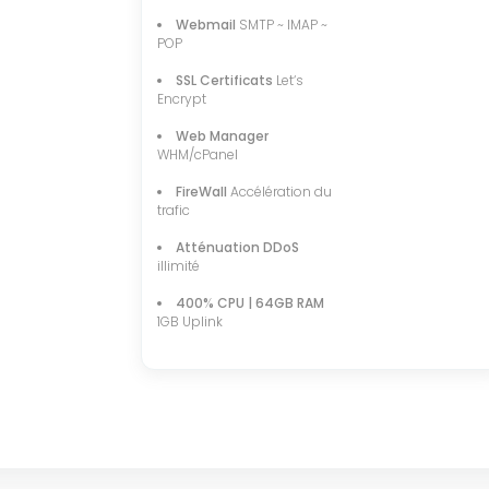
Webmail
SMTP ~ IMAP ~
POP
SSL Certificats
Let‘s
Encrypt
Web Manager
WHM/cPanel
FireWall
Accélération du
trafic
Atténuation DDoS
illimité
400% CPU | 64GB RAM
1GB Uplink