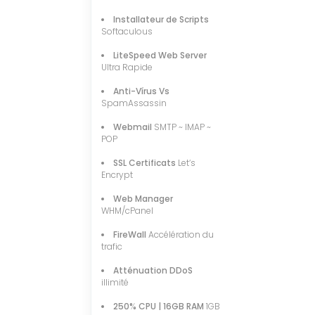
Installateur de Scripts
Softaculous
LiteSpeed Web Server
Ultra Rapide
Anti-Vírus Vs
SpamAssassin
Webmail
SMTP ~ IMAP ~
POP
SSL Certificats
Let‘s
Encrypt
Web Manager
WHM/cPanel
FireWall
Accélération du
trafic
Atténuation DDoS
illimité
250% CPU | 16GB RAM
1GB