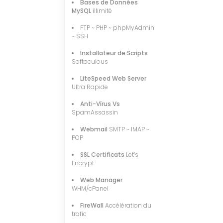
Bases de Données
MySQL
illimité
FTP ~ PHP ~ phpMyAdmin
~ SSH
Installateur de Scripts
Softaculous
LiteSpeed Web Server
Ultra Rapide
Anti-Vírus Vs
SpamAssassin
Webmail
SMTP ~ IMAP ~
POP
SSL Certificats
Let‘s
Encrypt
Web Manager
WHM/cPanel
FireWall
Accélération du
trafic