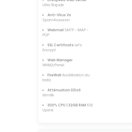
Ultra Rapide
Anti-Vírus Vs
SpamAssassin
Webmail
SMTP ~ IMAP ~
POP
SSL Certificats
Let‘s
Encrypt
Web Manager
WHM/cPanel
FireWall
Accélération du
trafic
Atténuation DDoS
illimité
300% CPU | 32GB RAM
1GB
Uplink