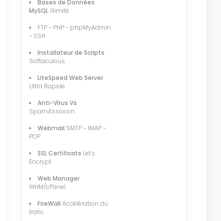
Bases de Données
MySQL
illimité
FTP ~ PHP ~ phpMyAdmin
~ SSH
Installateur de Scripts
Softaculous
LiteSpeed Web Server
Ultra Rapide
Anti-Vírus Vs
SpamAssassin
Webmail
SMTP ~ IMAP ~
POP
SSL Certificats
Let‘s
Encrypt
Web Manager
WHM/cPanel
FireWall
Accélération du
trafic