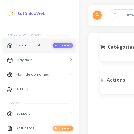
BotânicaWeb
Mes produits & services
Espace client
Nouveau
Catégorie
Magasin
Nom de domaines
Actions
Affiliés
Support
Support
Actualités
Nouveau