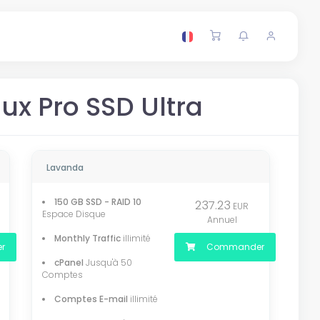
ux Pro SSD Ultra
Lavanda
150 GB SSD - RAID 10
237.23
EUR
Espace Disque
Annuel
Monthly Traffic
illimité
r
Commander
cPanel
Jusqu'à 50
Comptes
Comptes E-mail
illimité