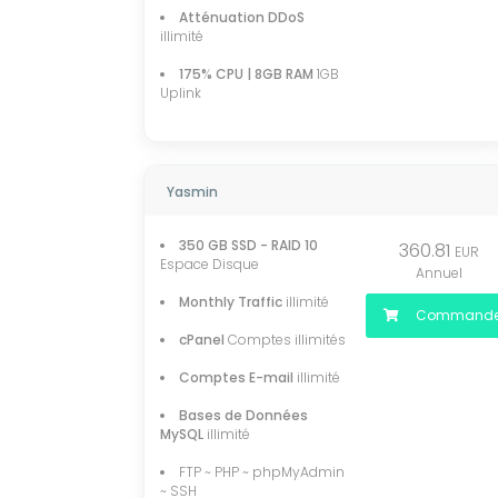
Atténuation DDoS
illimité
175% CPU | 8GB RAM
1GB
Uplink
Yasmin
350 GB SSD - RAID 10
360.81
EUR
Espace Disque
Annuel
Monthly Traffic
illimité
Commande
cPanel
Comptes illimités
Comptes E-mail
illimité
Bases de Données
MySQL
illimité
FTP ~ PHP ~ phpMyAdmin
~ SSH