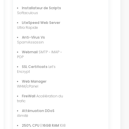
Installateur de Scripts
Softaculous
LiteSpeed Web Server
Ultra Rapide
Anti-Vírus Vs
SpamAssassin
Webmail
SMTP ~ IMAP ~
POP
SSL Certificats
Let‘s
Encrypt
Web Manager
WHM/cPanel
FireWall
Accélération du
trafic
Atténuation DDoS
illimité
250% CPU | 16GB RAM
1GB