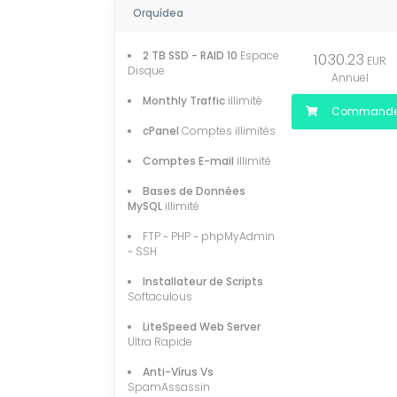
Orquídea
2 TB SSD - RAID 10
Espace
1030.23
EUR
Disque
Annuel
Monthly Traffic
illimité
Commande
cPanel
Comptes illimités
Comptes E-mail
illimité
Bases de Données
MySQL
illimité
FTP ~ PHP ~ phpMyAdmin
~ SSH
Installateur de Scripts
Softaculous
LiteSpeed Web Server
Ultra Rapide
Anti-Vírus Vs
SpamAssassin