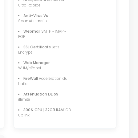
Ultra Rapide
Anti-Vírus Vs
SpamAssassin
Webmail
SMTP ~ IMAP ~
POP
SSL Certificats
Let‘s
Encrypt
Web Manager
WHM/cPanel
FireWall
Accélération du
trafic
Atténuation DDoS
illimité
300% CPU | 32GB RAM
1GB
Uplink