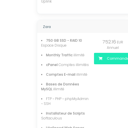
Uplink
Zara
750 GB SSD - RAID 10
752.16
EUR
Espace Disque
Annuel
Monthly Traffic
illimité
Commande
cPanel
Comptes illimités
Comptes E-mail
illimité
Bases de Données
MySQL
illimité
FTP ~ PHP ~ phpMyAdmin
~ SSH
Installateur de Scripts
Softaculous
LiteSpeed Web Server