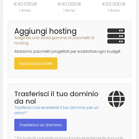
€40.00EUR
€40.00EUR
€50.00EUR
1 Anno
1 Anno
1 Anno
Aggiungi hosting
Scegli tra una vasta gamma di pacchetti di
hosting
Abbiamo pacchetti progettati per soddisfare ogni budget
Esplora pacchetti
Trasferisci il tuo dominio
da noi
Trasferisci ora ed estendi il tuo dominio per un
anno!*
Trasferisci un dominio
* Escluse alcune estensioni e domini recentemente rinnovati