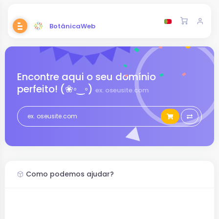
BotânicaWeb
Encontre aqui o seu domínio
perfeito! (❀◦‿◦)
ex. oseusite.com
Como podemos ajudar?